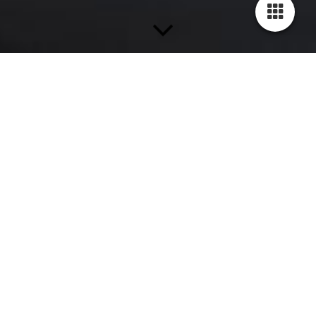
Gentlemenschen mit Moral, bei uns ist unbequem normal!
2018 gründet Cires P. Kesh im Parkhaus Meiderich die Band
Unbequem!
Der Singersongwriter mit 7 Jahren Bühnenerfahrung schart 3
außergewöhnliche Musiker um sich, damit sein Traum ein
Gesicht erhält.
2021 hat sich die Besetzung menschlich wie musikalisch
gefunden.